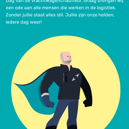
Dag van de vrachtwagenchauffeur. Graag brengen wij
een ode aan alle mensen die werken in de logistiek.
Zonder jullie staat alles stil. Jullie zijn onze helden,
iedere dag weer!